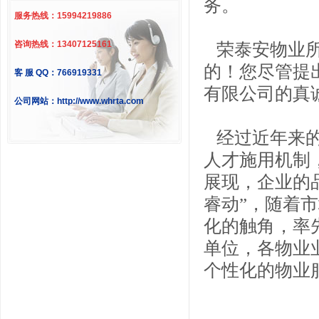
务。
服务热线：15994219886
咨询热线：13407125161
荣泰安物业所
的！您尽管提
客 服 QQ：766919331
有限公司的真
公司网站：http://www.whrta.com
经过近年来的
人才施用机制
展现，企业的
睿动”，随着
化的触角，率
单位，各物业
个性化的物业