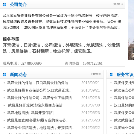
公司简介
武汉荣泰安物业
服务有限公司是一家致力于物业托管服务、
楼宇内外清洁
、
房屋修缮改造及设备维护、能效后勤技术托管的专业物业服务商。我公司按
照ISO9001----2000国际质量管理体系标准，全面提升了本企业的管理品质...
服务范围
开荒保洁，日常保洁，公司保洁，外墙清洗，地毯清洗，沙发清
洗，房屋修缮，石材翻新，物业托管，保安防卫。
联系电话：027-88660696 咨询热线：13407125161
公司电话：15994219886 客 服QQ：766919331
新闻动态
服务常识
公司邮箱：766919331@qq.com http://www.whrta.com
武汉最好的保洁，汉口武昌最好的保洁，..
2013/09/21
武汉保安托管
武汉最好最专业保洁公司|汉口武昌正规..
2013/09/21
武汉保安公司
武昌最好的保洁公司，武汉专业正规保洁..
2014/02/18
武昌保洁公司
武昌最好开荒保洁|徐东最便宜保洁
2013/07/30
汉口最好的保
武汉地毯清洗 | 武昌开荒保洁 | ..
2012/05/23
武汉保安公司
武昌最便宜|服务最好|最专业的保洁公..
2012/05/23
武汉武昌保安
武汉专业保洁清洗，地毯清洗，开荒保洁..
2012/05/22
武汉物业公司